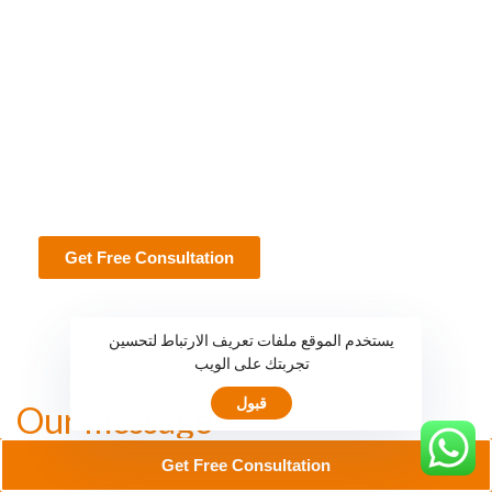
l
u
x
u
r
y
t
h
r
o
u
g
h
v
e
r
s
a
t
i
l
e
s
t
o
r
a
g
e
o
p
t
i
o
n
s
a
n
d
q
u
a
l
i
t
y
t
h
a
t
l
a
s
t
s
f
o
r
y
e
a
r
s
.
Get Free Consultation
يستخدم الموقع ملفات تعريف الارتباط لتحسين
تجربتك على الويب
قبول
Our message
Get Free Consultation
● Innovation